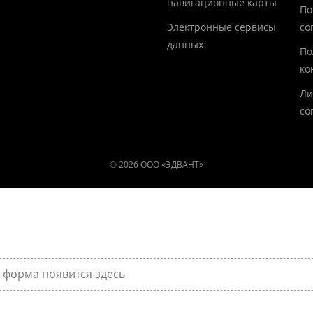
навигационные карты
По
Электронные сервисы
со
данных
По
ко
Ли
со
© 2026 ООО «ЭДВАНТ»
-форма появится здесь