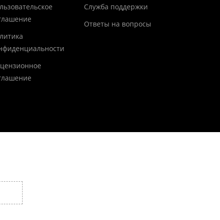
льзовательское
Служба поддержки
глашение
Ответы на вопросы
литика
нфиденциальности
цензионное
глашение