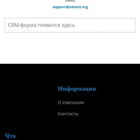
EMAIL
support@edvant.org
CRM-форма появится здесь
Информация
О компании
Контакты
Что