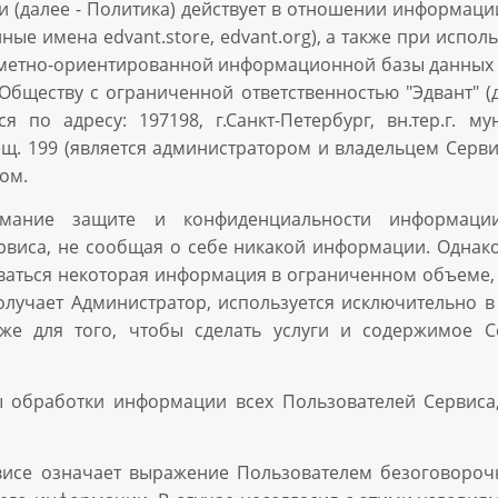
 (далее - Политика) действует в отношении информации
нные имена edvant.store, edvant.org), а также при исп
дметно-ориентированной информационной базы данных (Б
Обществу с ограниченной ответственностью "Эдвант" (д
я по адресу: 197198, г.Санкт-Петербург, вн.тер.г. 
омещ. 199 (является администратором и владельцем Серв
ом.
мание защите и конфиденциальности информации
виса, не сообщая о себе никакой информации. Однако
ваться некоторая информация в ограниченном объеме,
олучает Администратор, используется исключительно в
кже для того, чтобы сделать услуги и содержимое
 обработки информации всех Пользователей Сервиса,
висе означает выражение Пользователем безоговороч